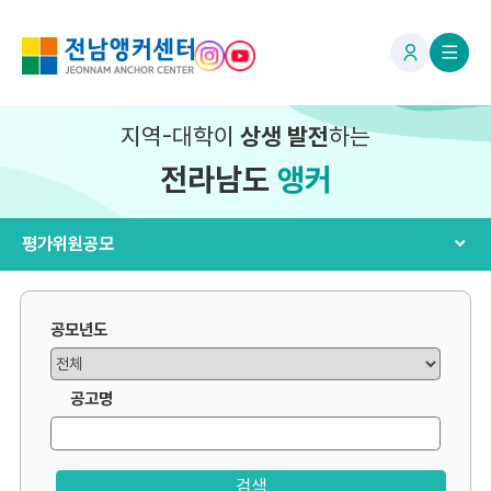
지역-대학이
상생 발전
하는
전라남도
앵커
평가위원공모
공모년도
공고명
검색