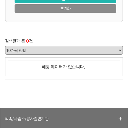
초기화
검색결과 총
0
건
평
해당 데이터가 없습니다.
가
위
원
공
모
목
록
번
직속/사업소/공사출연기관
호