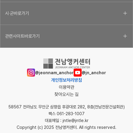
,
공
시·군바로가기
모
년
도
관련사이트바로가기
,
공
모
명
,
일
@jeonnam_anchor
@jn_anchor
정
개인정보처리방침
시
이용약관
작
찾아오시는 길
일
58567 전라남도 무안군 삼향읍 후광대로 282, 8층(전남전문건설회관)
자
팩스 061-283-1007
,
대표메일 : jntle@jntle.kr
일
Copyright (c) 2025 전남앵커센터. All rights reserved.
정